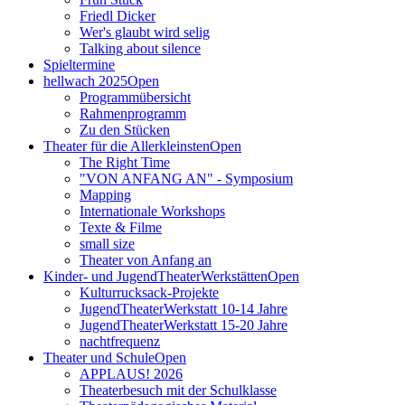
Friedl Dicker
Wer's glaubt wird selig
Talking about silence
Spieltermine
hellwach 2025
Open
Programmübersicht
Rahmenprogramm
Zu den Stücken
Theater für die Allerkleinsten
Open
The Right Time
"VON ANFANG AN" - Symposium
Mapping
Internationale Workshops
Texte & Filme
small size
Theater von Anfang an
Kinder- und JugendTheaterWerkstätten
Open
Kulturrucksack-Projekte
JugendTheaterWerkstatt 10-14 Jahre
JugendTheaterWerkstatt 15-20 Jahre
nachtfrequenz
Theater und Schule
Open
APPLAUS! 2026
Theaterbesuch mit der Schulklasse