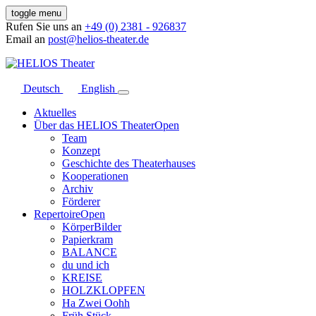
toggle menu
Rufen Sie uns an
+49 (0) 2381 - 926837
Email an
post@helios-theater.de
Deutsch
English
Aktuelles
Über das HELIOS Theater
Open
Team
Konzept
Geschichte des Theaterhauses
Kooperationen
Archiv
Förderer
Repertoire
Open
KörperBilder
Papierkram
BALANCE
du und ich
KREISE
HOLZKLOPFEN
Ha Zwei Oohh
Früh Stück